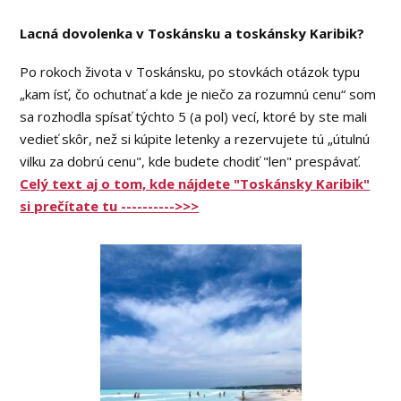
Lacná dovolenka v Toskánsku a toskánsky Karibik?
Po rokoch života v Toskánsku, po stovkách otázok typu
„kam ísť, čo ochutnať a kde je niečo za rozumnú cenu“ som
sa rozhodla spísať týchto 5 (a pol) vecí, ktoré by ste mali
vedieť skôr, než si kúpite letenky a rezervujete tú „útulnú
vilku za dobrú cenu", kde budete chodiť "len" prespávať.
Celý text aj o tom, kde nájdete "Toskánsky Karibik"
si prečítate tu ---------->>>