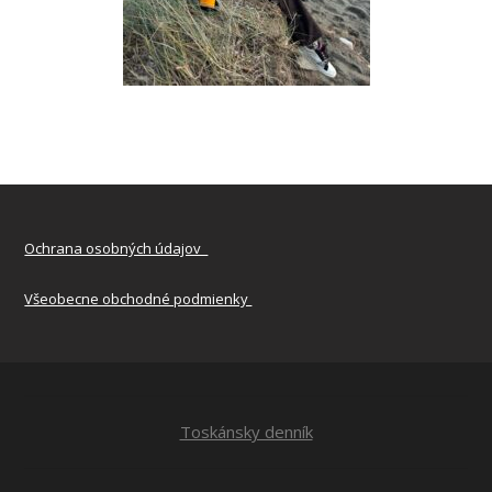
Ochrana osobných údajov
Všeobecne obchodné podmienky
Toskánsky denník