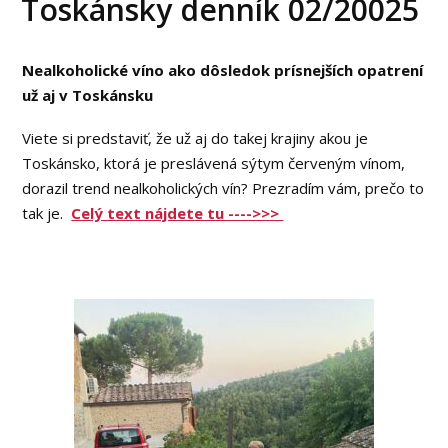
Toskánsky denník 02/20025
Nealkoholické víno ako dôsledok prísnejších opatrení
už aj v Toskánsku
Viete si predstaviť, že už aj do takej krajiny akou je
Toskánsko, ktorá je preslávená sýtym červeným vínom,
dorazil trend nealkoholických vín? Prezradím vám, prečo to
tak je.
Celý text nájdete tu ---->>>