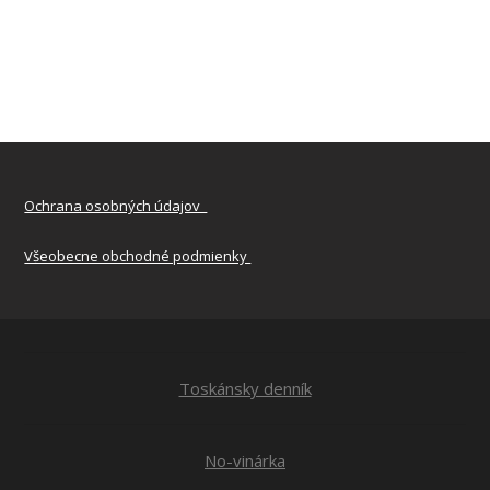
Ochrana osobných údajov
Všeobecne obchodné podmienky
Toskánsky denník
No-vinárka