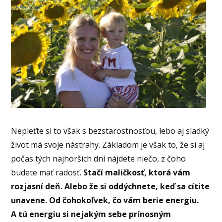
Nepleťte si to však s bezstarostnosťou, lebo aj sladký
život má svoje nástrahy. Základom je však to, že si aj
počas tých najhorších dní nájdete niečo, z čoho
budete mať radosť.
Stačí maličkosť, ktorá vám
rozjasní deň. Alebo že si oddýchnete, keď sa cítite
unavene. Od čohokoľvek, čo vám berie energiu.
A tú energiu si nejakým sebe prínosným