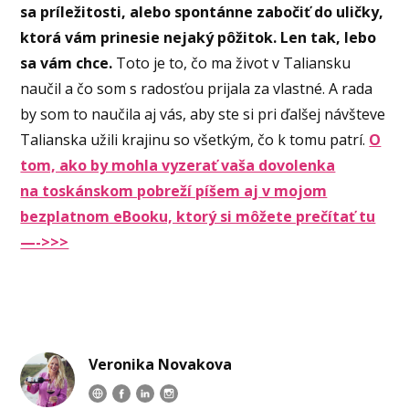
sa príležitosti, alebo spontánne zabočiť do uličky,
ktorá vám prinesie nejaký pôžitok. Len tak, lebo
sa vám chce.
Toto je to, čo ma život v Taliansku
naučil a čo som s radosťou prijala za vlastné. A rada
by som to naučila aj vás, aby ste si pri ďalšej návšteve
Talianska užili krajinu so všetkým, čo k tomu patrí.
O
tom, ako by mohla vyzerať vaša dovolenka
na toskánskom pobreží píšem aj v mojom
bezplatnom eBooku, ktorý si môžete prečítať tu
—->>>
Veronika Novakova