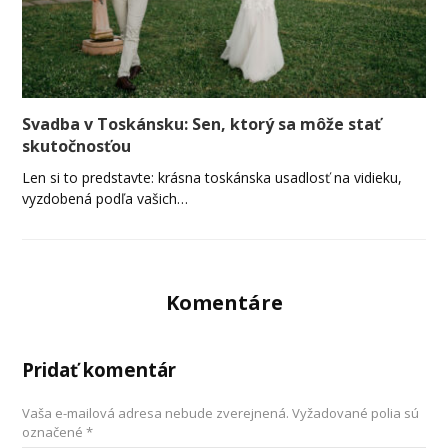
Svadba v Toskánsku: Sen, ktorý sa môže stať
skutočnosťou
Len si to predstavte: krásna toskánska usadlosť na vidieku,
vyzdobená podľa vašich…
Komentáre
Pridať komentár
Vaša e-mailová adresa nebude zverejnená.
Vyžadované polia sú
označené
*