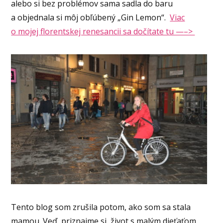
alebo si bez problémov sama sadla do baru
a objednala si môj obľúbený „Gin Lemon“.
Viac
o mojej florentskej renesancii sa dočítate tu —–>
Tento blog som zrušila potom, ako som sa stala
mamou. Veď priznajme si, život s malým dieťaťom,