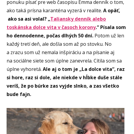
ponuku písať pre web časopisu Emma denník o tom,
ako taká prísna karanténa vyzerá v realite.
A opäť,
ako sa asi volal? „
Taliansky denník alebo
toskánska dolce vita v časoch korony
.“ Písala som
ho dennodenne, počas dlhých 50 dní.
Potom už len
každý tretí deň, ale došla som až po stovku. No
a zrazu som už nemala inšpiráciu a na písanie aj
na sociálne siete som úplne zanevrela. Cítila som sa
úplne vyhoretá.
Ale aj o tom je „La dolce vita“, raz
si hore, raz si dole, ale niekde v hĺbke duše stále
veríš, že po búrke zas vyjde slnko, a zas všetko
bude fajn.