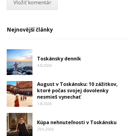
Nejnovější články
Toskánsky denník
4.8.2026
August v Toskánsku: 10 zážitkov,
ktoré počas svojej dovolenky
nesmieš vynechať
1.8.2026
Kúpa nehnuteľnosti v Toskánsku
29.5.2026