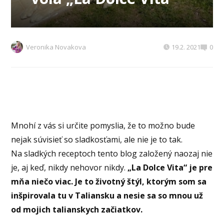
Veronika Novakova
19.2. 2021
0
Mnohí z vás si určite pomyslia, že to možno bude
nejak súvisieť so sladkosťami, ale nie je to tak.
Na sladkých receptoch tento blog založený naozaj nie
je, aj keď, nikdy nehovor nikdy.
„La Dolce Vita“ je pre
mňa niečo viac. Je to životný štýl, ktorým som sa
inšpirovala tu v Taliansku a nesie sa so mnou už
od mojich talianskych začiatkov.