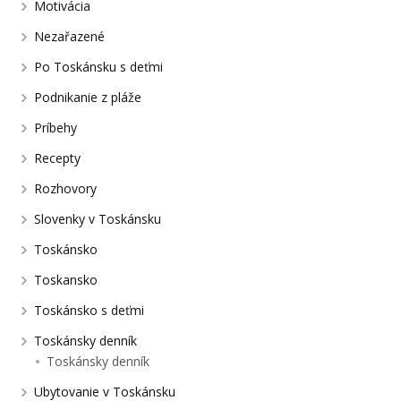
Motivácia
Nezařazené
Po Toskánsku s deťmi
Podnikanie z pláže
Príbehy
Recepty
Rozhovory
Slovenky v Toskánsku
Toskánsko
Toskansko
Toskánsko s deťmi
Toskánsky denník
Toskánsky denník
Ubytovanie v Toskánsku