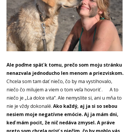
Ale poďme späť k tomu, prečo som moju stránku
nenazvala jednoducho len menom a priezviskom.
Chcela som tam dať niečo, čo by ma vystihovalo,
niečo čo milujem a viem o tom veľa hovoriť . A to
niečo je „La dolce vita“. Ale nemyslite si, ani u mňa to
nie je vždy dokonalé.
Ako každý, aj ja si so sebou
nesiem moje negatívne emócie. Aj ja mám dni,
keď mám pocit, že nič nedáva zmysel. A práve
preto som chcela prísť s niečím, čo by mohlo vás,