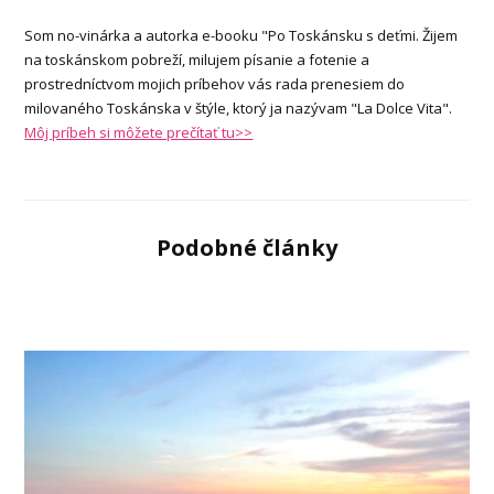
Som no-vinárka a autorka e-booku "Po Toskánsku s deťmi. Žijem
na toskánskom pobreží, milujem písanie a fotenie a
prostredníctvom mojich príbehov vás rada prenesiem do
milovaného Toskánska v štýle, ktorý ja nazývam "La Dolce Vita".
Môj príbeh si môžete prečítať tu>>
Podobné články