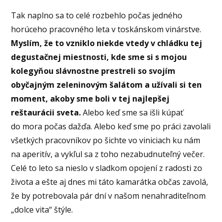
Tak naplno sa to celé rozbehlo počas jedného
horúceho pracovného leta v toskánskom vinárstve.
Myslím, že to vzniklo niekde vtedy v chládku tej
degustačnej miestnosti, kde sme si s mojou
kolegyňou slávnostne prestreli so svojím
obyčajným zeleninovým šalátom a užívali si ten
moment, akoby sme boli v tej najlepšej
reštaurácii sveta.
Alebo keď sme sa išli kúpať
do mora počas dažďa. Alebo keď sme po práci zavolali
všetkých pracovníkov po šichte vo viniciach ku nám
na aperitív, a vykľul sa z toho nezabudnuteľný večer.
Celé to leto sa nieslo v sladkom opojení z radosti zo
života a ešte aj dnes mi táto kamarátka občas zavolá,
že by potrebovala pár dní v našom nenahraditeľnom
„dolce vita“ štýle.