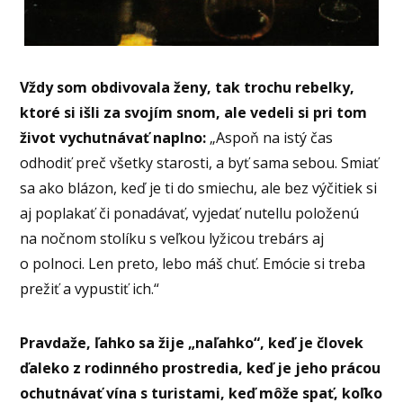
Vždy som obdivovala ženy, tak trochu rebelky,
ktoré si išli za svojím snom, ale vedeli si pri tom
život vychutnávať naplno:
„Aspoň na istý čas
odhodiť preč všetky starosti, a byť sama sebou. Smiať
sa ako blázon, keď je ti do smiechu, ale bez výčitiek si
aj poplakať či ponadávať, vyjedať nutellu položenú
na nočnom stolíku s veľkou lyžicou trebárs aj
o polnoci. Len preto, lebo máš chuť. Emócie si treba
prežiť a vypustiť ich.“
Pravdaže, ľahko sa žije „naľahko“, keď je človek
ďaleko z rodinného prostredia, keď je jeho prácou
ochutnávať vína s turistami, keď môže spať, koľko