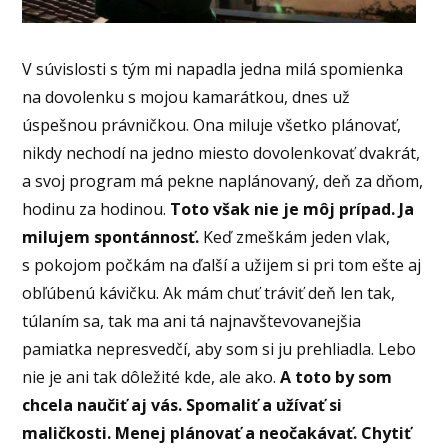
V súvislosti s tým mi napadla jedna milá spomienka
na dovolenku s mojou kamarátkou, dnes už
úspešnou právničkou. Ona miluje všetko plánovať,
nikdy nechodí na jedno miesto dovolenkovať dvakrát,
a svoj program má pekne naplánovaný, deň za dňom,
hodinu za hodinou.
Toto však nie je môj prípad. Ja
milujem spontánnosť.
Keď zmeškám jeden vlak,
s pokojom počkám na ďalší a užijem si pri tom ešte aj
obľúbenú kávičku. Ak mám chuť tráviť deň len tak,
túlaním sa, tak ma ani tá najnavštevovanejšia
pamiatka nepresvedčí, aby som si ju prehliadla. Lebo
nie je ani tak dôležité kde, ale ako.
A toto by som
chcela naučiť aj vás.
Spomaliť a užívať si
maličkosti. Menej plánovať a neočakávať. Chytiť