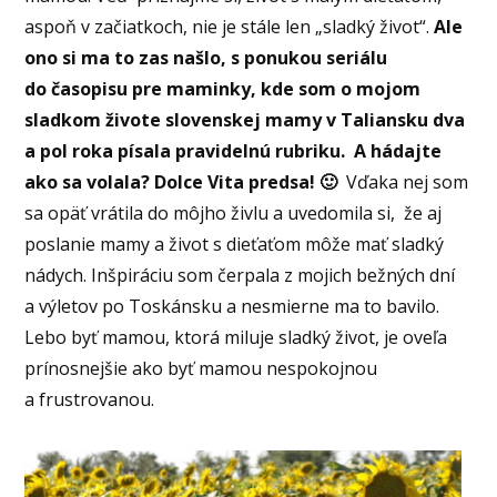
aspoň v začiatkoch, nie je stále len „sladký život“.
Ale
ono si ma to zas našlo, s ponukou seriálu
do časopisu pre maminky, kde som o mojom
sladkom živote slovenskej mamy v Taliansku dva
a pol roka písala pravidelnú rubriku. A hádajte
ako sa volala? Dolce Vita predsa! 🙂
Vďaka nej som
sa opäť vrátila do môjho živlu a uvedomila si, že aj
poslanie mamy a život s dieťaťom môže mať sladký
nádych. Inšpiráciu som čerpala z mojich bežných dní
a výletov po Toskánsku a nesmierne ma to bavilo.
Lebo byť mamou, ktorá miluje sladký život, je oveľa
prínosnejšie ako byť mamou nespokojnou
a frustrovanou.