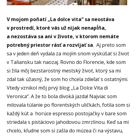
V mojom poňatí „La dolce vita“ sa neostáva
v prostredí, ktoré vás už nijak nenapĺňa,
a nezostáva sa ani v živote, v ktorom nemáte
potrebný priestor rásť a rozvíjať sa
. Aj preto som
sa v jeden deň vydala za mojím snom vyskúšať si život
v Taliansku tak naozaj. Rovno do Florencie, kde som
si žila môj bezstarostný mestský život, ktorý sa mi
zdal tak úžasný, že som ho chcela zdieľať s ostatnými.
Vtedy vznikol môj prvý blog „La Dolce Vita di
Veronica“. A že to bola divoká jazda! Najviac som
milovala túlanie po florentských uličkách, fotila som si
každý kút a horúce espresso postojačky v bare som
striedala s pistáciovo jahodovou zmrzlinou. Keď sa mi
chcelo, kľudne som si zašla do múzea či na výstavu,