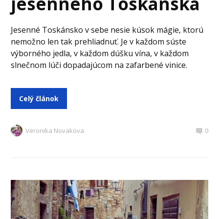
jesenného Toskánska
Jesenné Toskánsko v sebe nesie kúsok mágie, ktorú
nemožno len tak prehliadnuť. Je v každom súste
výborného jedla, v každom dúšku vína, v každom
slnečnom lúči dopadajúcom na zafarbené vinice.
Celý článok
Veronika Novakova
0