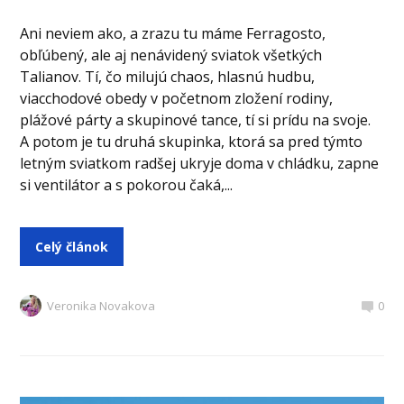
Ani neviem ako, a zrazu tu máme Ferragosto,
obľúbený, ale aj nenávidený sviatok všetkých
Talianov. Tí, čo milujú chaos, hlasnú hudbu,
viacchodové obedy v početnom zložení rodiny,
plážové párty a skupinové tance, tí si prídu na svoje.
A potom je tu druhá skupinka, ktorá sa pred týmto
letným sviatkom radšej ukryje doma v chládku, zapne
si ventilátor a s pokorou čaká,...
Celý článok
Veronika Novakova
0