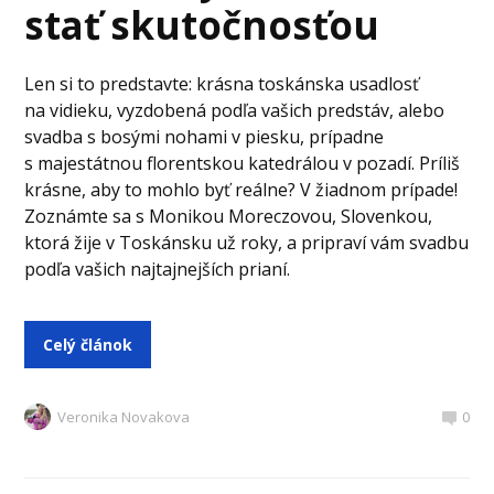
stať skutočnosťou
Len si to predstavte: krásna toskánska usadlosť
na vidieku, vyzdobená podľa vašich predstáv, alebo
svadba s bosými nohami v piesku, prípadne
s majestátnou florentskou katedrálou v pozadí. Príliš
krásne, aby to mohlo byť reálne? V žiadnom prípade!
Zoznámte sa s Monikou Moreczovou, Slovenkou,
ktorá žije v Toskánsku už roky, a pripraví vám svadbu
podľa vašich najtajnejších prianí.
Celý článok
Veronika Novakova
0