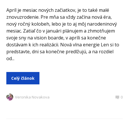
Apríl je mesiac nových začiatkov, je to také malé
znovuzrodenie. Pre mňa sa vždy začína nová éra,
nový ročný kolobeh, lebo je to aj môj narodeninový
mesiac. Zatiaľ čo v januári plánujem a zhmotňujem
svoje sny na vision boarde, v apríli sa konečne
dostávam k ich realizácii. Nová vlna energie Len si to
predstavte, dni sa konečne predlžujú, a na rozdiel
od...
Celý článok
Veronika Novakova
0