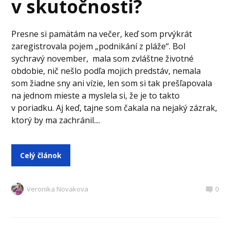
v skutočnosti?
Presne si pamätám na večer, keď som prvýkrát
zaregistrovala pojem „podnikání z pláže“. Bol
sychravý november, mala som zvláštne životné
obdobie, nič nešlo podľa mojich predstáv, nemala
som žiadne sny ani vízie, len som si tak prešľapovala
na jednom mieste a myslela si, že je to takto
v poriadku. Aj keď, tajne som čakala na nejaký zázrak,
ktorý by ma zachránil....
Celý článok
Veronika Novakova
0