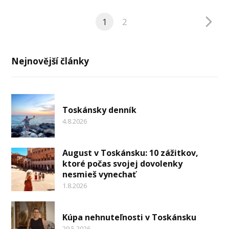
1
2
Nejnovější články
Toskánsky denník
4.8.2026
August v Toskánsku: 10 zážitkov,
ktoré počas svojej dovolenky
nesmieš vynechať
1.8.2026
Kúpa nehnuteľnosti v Toskánsku
29.5.2026