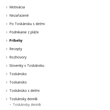
Motivácia
Nezařazené
Po Toskánsku s deťmi
Podnikanie z pláže
Príbehy
Recepty
Rozhovory
Slovenky v Toskánsku
Toskánsko
Toskansko
Toskánsko s deťmi
Toskánsky denník
Toskánsky denník