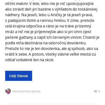
vlčími makmi. V lete, lebo nie je nič upokojujúcejšie
ako stráviť deň pri bazéne s výhľadom do toskánskej
nádhery. Na jeseň, lebo u Aničky je tá jeseň pravá,
s padajúcim lístím a rannou hmlou. V zime, pretože
celá krajina odpočíva a ráno je na tráve prízemný
mráz a nič nie je príjemnejšie ako si pri ohni zjesť
pečené gaštany a zapiť ich červeným vínom. Chianti je
podľa mňa destinácia na celoročnú dovolenku.
Pretože to nie je len dovolenka, ale aj spôsob, ako sa
vrátiť k sebe. A potom, všetky slávne veľké mestá sú
odtiaľ vzdialené len na skok.
Celý článok
Veronika Novakova
0