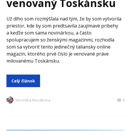
venovaný Toskánsku
Už dlho som rozmýšľala nad tým, že by som vytvorila
priestor, kde by som predtsavila zaujímavé príbehy
a keďže som sama novinárkou, a často
spolupracujem so ženskými magazínmi, rozhodla
som sa vytvoriť tento jedinečný taliansky online
magazín, ktorého prvé číslo je venované práve
milovanému Toskánsku.
Celý článok
Veronika Novakova
0