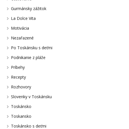
Gurmánsky zážitok
La Dolce Vita
Motivácia
Nezařazené
Po Toskánsku s deťmi
Podnikanie z pláže
Príbehy
Recepty
Rozhovory
Slovenky v Toskánsku
Toskánsko
Toskansko
Toskánsko s deťmi