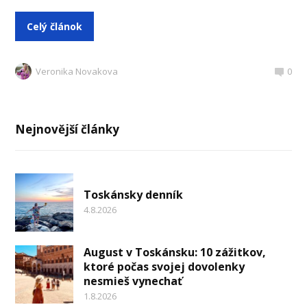
Celý článok
Veronika Novakova
0
Nejnovější články
Toskánsky denník
4.8.2026
August v Toskánsku: 10 zážitkov,
ktoré počas svojej dovolenky
nesmieš vynechať
1.8.2026