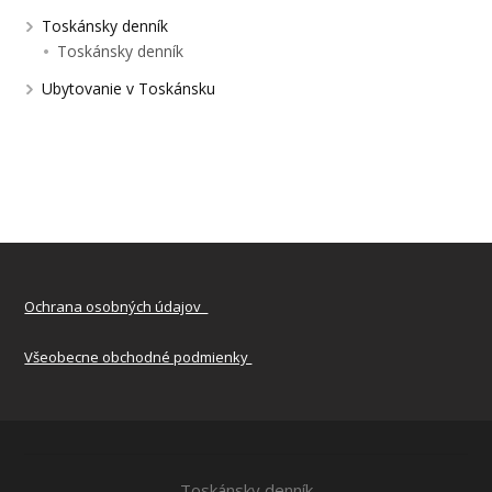
Toskánsky denník
Toskánsky denník
Ubytovanie v Toskánsku
Ochrana osobných údajov
Všeobecne obchodné podmienky
Toskánsky denník