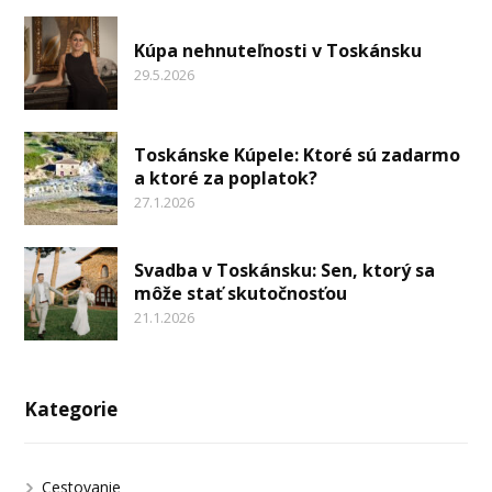
Kúpa nehnuteľnosti v Toskánsku
29.5.2026
Toskánske Kúpele: Ktoré sú zadarmo
a ktoré za poplatok?
27.1.2026
Svadba v Toskánsku: Sen, ktorý sa
môže stať skutočnosťou
21.1.2026
Kategorie
Cestovanie