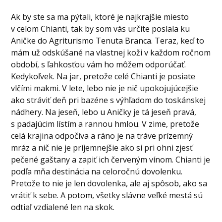
Ak by ste sa ma pýtali, ktoré je najkrajšie miesto
v celom Chianti, tak by som vás určite poslala ku
Aničke do Agriturismo Tenuta Branca. Teraz, keď to
mám už odskúšané na vlastnej koži v každom ročnom
období, s ľahkosťou vám ho môžem odporúčať.
Kedykoľvek. Na jar, pretože celé Chianti je posiate
vlčími makmi. V lete, lebo nie je nič upokojujúcejšie
ako stráviť deň pri bazéne s výhľadom do toskánskej
nádhery. Na jeseň, lebo u Aničky je tá jeseň pravá,
s padajúcim lístím a rannou hmlou. V zime, pretože
celá krajina odpočíva a ráno je na tráve prízemný
mráz a nič nie je príjemnejšie ako si pri ohni zjesť
pečené gaštany a zapiť ich červeným vínom. Chianti je
podľa mňa destinácia na celoročnú dovolenku.
Pretože to nie je len dovolenka, ale aj spôsob, ako sa
vrátiť k sebe. A potom, všetky slávne veľké mestá sú
odtiaľ vzdialené len na skok.