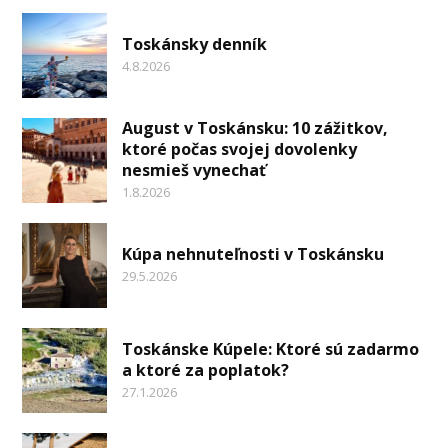
Toskánsky denník
4.8.2026
August v Toskánsku: 10 zážitkov,
ktoré počas svojej dovolenky
nesmieš vynechať
1.8.2026
Kúpa nehnuteľnosti v Toskánsku
29.5.2026
Toskánske Kúpele: Ktoré sú zadarmo
a ktoré za poplatok?
27.1.2026