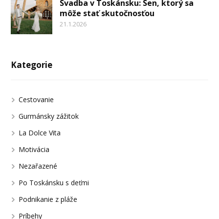
Svadba v Toskánsku: Sen, ktorý sa
môže stať skutočnosťou
21.1.2026
Kategorie
Cestovanie
Gurmánsky zážitok
La Dolce Vita
Motivácia
Nezařazené
Po Toskánsku s deťmi
Podnikanie z pláže
Príbehy