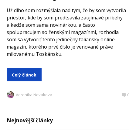
Už dlho som rozmýšľala nad tým, že by som vytvorila
priestor, kde by som predtsavila zaujímavé príbehy
a keďže som sama novinárkou, a často
spolupracujem so ženskými magazínmi, rozhodla
som sa vytvoriť tento jedinečný taliansky online
magazín, ktorého prvé číslo je venované práve
milovanému Toskánsku.
Celý článok
Veronika Novakova
0
Nejnovější články