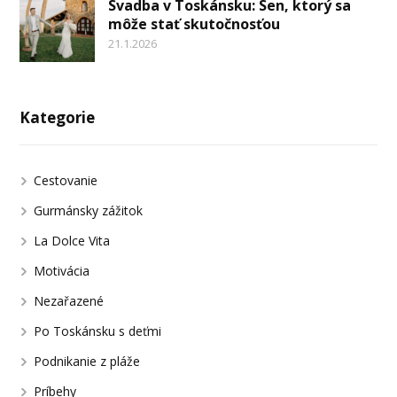
Svadba v Toskánsku: Sen, ktorý sa
môže stať skutočnosťou
21.1.2026
Kategorie
Cestovanie
Gurmánsky zážitok
La Dolce Vita
Motivácia
Nezařazené
Po Toskánsku s deťmi
Podnikanie z pláže
Príbehy