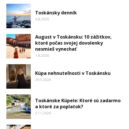
Toskánsky denník
4.8.2026
August v Toskánsku: 10 zážitkov,
ktoré počas svojej dovolenky
nesmieš vynechať
1.8.2026
Kúpa nehnuteľnosti v Toskánsku
29.5.2026
Toskánske Kúpele: Ktoré sú zadarmo
a ktoré za poplatok?
27.1.2026