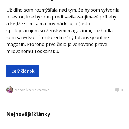
Už dlho som rozmýšľala nad tým, že by som vytvorila
priestor, kde by som predtsavila zaujímavé príbehy
a keďže som sama novinárkou, a často
spolupracujem so ženskými magazínmi, rozhodla
som sa vytvoriť tento jedinečný taliansky online
magazín, ktorého prvé číslo je venované práve
milovanému Toskánsku.
Celý článok
Veronika Novakova
0
Nejnovější články