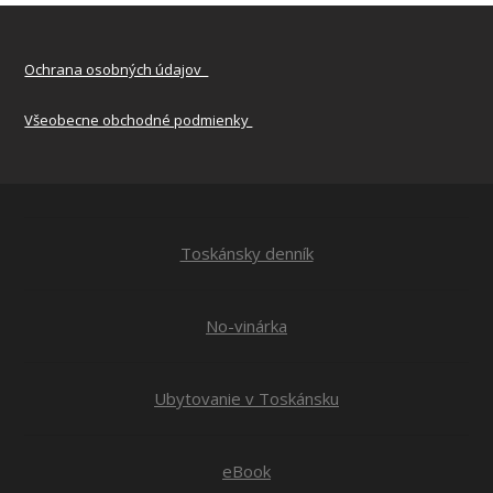
Ochrana osobných údajov
Všeobecne obchodné podmienky
Toskánsky denník
No-vinárka
Ubytovanie v Toskánsku
eBook