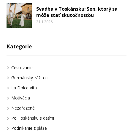
Svadba v Toskánsku: Sen, ktorý sa
môže stať skutočnosťou
21.1.2026
Kategorie
Cestovanie
Gurmánsky zážitok
La Dolce Vita
Motivácia
Nezařazené
Po Toskánsku s deťmi
Podnikanie z pláže