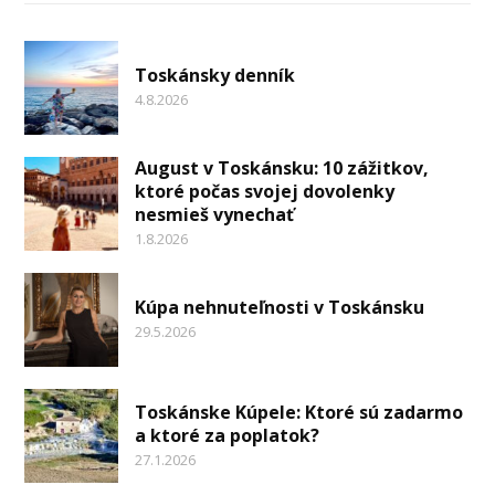
Toskánsky denník
4.8.2026
August v Toskánsku: 10 zážitkov,
ktoré počas svojej dovolenky
nesmieš vynechať
1.8.2026
Kúpa nehnuteľnosti v Toskánsku
29.5.2026
Toskánske Kúpele: Ktoré sú zadarmo
a ktoré za poplatok?
27.1.2026