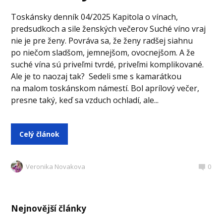
Toskánsky denník 04/2025 Kapitola o vínach,
predsudkoch a sile ženských večerov Suché víno vraj
nie je pre ženy. Povráva sa, že ženy radšej siahnu
po niečom sladšom, jemnejšom, ovocnejšom. A že
suché vína sú priveľmi tvrdé, priveľmi komplikované.
Ale je to naozaj tak? Sedeli sme s kamarátkou
na malom toskánskom námestí. Bol aprílový večer,
presne taký, keď sa vzduch ochladí, ale...
Celý článok
Veronika Novakova
0
Nejnovější články