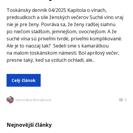
Toskánsky denník 04/2025 Kapitola o vínach,
predsudkoch a sile ženských večerov Suché víno vraj
nie je pre ženy. Povráva sa, že ženy radšej siahnu
po niečom sladšom, jemnejšom, ovocnejšom. A že
suché vína sú priveľmi tvrdé, priveľmi komplikované.
Ale je to naozaj tak? Sedeli sme s kamarátkou
na malom toskánskom námestí. Bol aprílový večer,
presne taký, keď sa vzduch ochladí, ale...
Celý článok
Veronika Novakova
0
Nejnovější články