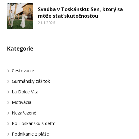
Svadba v Toskánsku: Sen, ktorý sa
môže stať skutočnosťou
21.1.2026
Kategorie
Cestovanie
Gurmánsky zážitok
La Dolce Vita
Motivácia
Nezařazené
Po Toskánsku s deťmi
Podnikanie z pláže