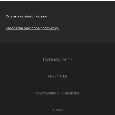
Ochrana osobných údajov
Všeobecne obchodné podmienky
Toskánsky denník
No-vinárka
Ubytovanie v Toskánsku
eBook