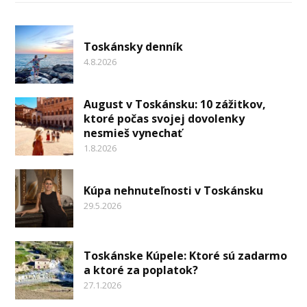
Toskánsky denník
4.8.2026
August v Toskánsku: 10 zážitkov,
ktoré počas svojej dovolenky
nesmieš vynechať
1.8.2026
Kúpa nehnuteľnosti v Toskánsku
29.5.2026
Toskánske Kúpele: Ktoré sú zadarmo
a ktoré za poplatok?
27.1.2026