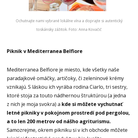
Ochutnajte nami vybrané lokálne vína a doprajte si autentický
toskánsky zážitok. Foto: Anna Kovačič
Piknik v Mediterranea Belfiore
Mediterranea Belfiore je miesto, kde všetky naše
paradajkové omáčky, artičoky, či zeleninové krémy
vznikajú. S láskou ich vyrába rodina Ciarlo, tri sestry,
ktoré stoja za touto nádhernou štruktúrou (a jedna
z nich je moja svokra) a
kde si môžete vychutnať
letné pikniky v pokojnom prostredí pod pergolou,
a to len 200 metrov od nášho agriturismu.
Samozrejme, okrem pikniku si v ich obchode môžete