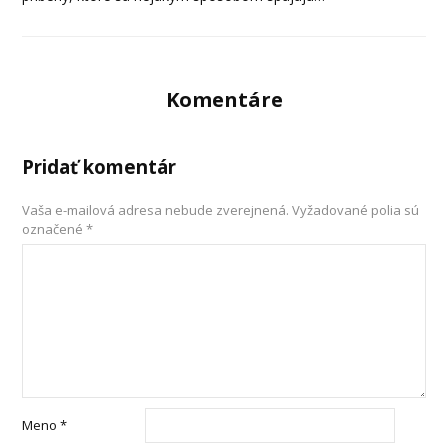
Komentáre
Pridať komentár
Vaša e-mailová adresa nebude zverejnená.
Vyžadované polia sú
označené
*
Meno
*