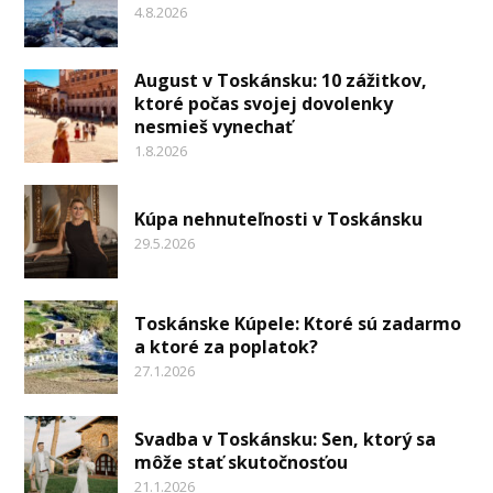
4.8.2026
August v Toskánsku: 10 zážitkov,
ktoré počas svojej dovolenky
nesmieš vynechať
1.8.2026
Kúpa nehnuteľnosti v Toskánsku
29.5.2026
Toskánske Kúpele: Ktoré sú zadarmo
a ktoré za poplatok?
27.1.2026
Svadba v Toskánsku: Sen, ktorý sa
môže stať skutočnosťou
21.1.2026