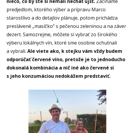
niečo, čo by ste si nemali nechať ujsť.
Začíname
predjedlom, ktorého výber a prípravu Marco
starostlivo a do detajlov plánuje, potom prichádza
preslávené „masíčko“ s pečenou zeleninou a na záver
dezert. Samozrejme, môžete si vybrať zo širokého
výberu lokálnych vín, ktoré sme osobne ochutnali
a vybrali.
Ale viete ako, k stejku vám vždy budem
odporúčať červené víno, pretože je to jednoducho
dokonalá kombinácia a nič iné ako červené si
s jeho konzumáciou nedokážem predstaviť.