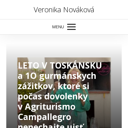
Veronika Nováková
MENU
LETO V TOSKÁNSKU
a 1O gurmánskych
zážitkov, ktoré si
počas dovolenky
v Agriturismo
Campallegro
nenechajte ujsť