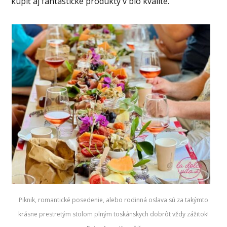
kúpiť aj fantastické produkty v bio kvalite.
Piknik, romantické posedenie, alebo rodinná oslava sú za takýmto
krásne prestretým stolom plným toskánskych dobrôt vždy zážitok!