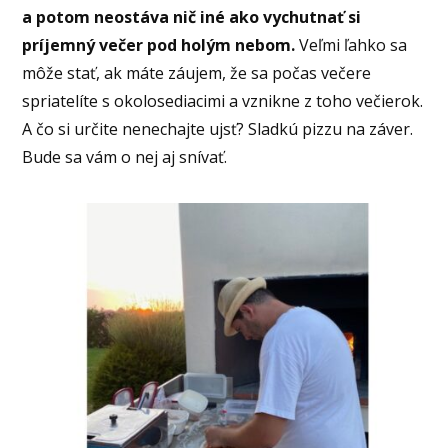
a potom neostáva nič iné ako vychutnať si
príjemný večer pod holým nebom.
Veľmi ľahko sa
môže stať, ak máte záujem, že sa počas večere
spriatelíte s okolosediacimi a vznikne z toho večierok.
A čo si určite nenechajte ujsť? Sladkú pizzu na záver.
Bude sa vám o nej aj snívať.