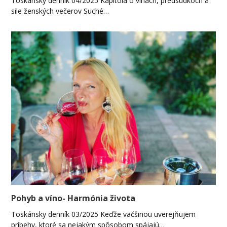
Toskánsky denník 04/2025 Kapitola o vínach, predsudkoch a
sile ženských večerov Suché…
Pohyb a víno- Harmónia života
Toskánsky denník 03/2025 Keďže väčšinou uverejňujem
príbehy, ktoré sa nejakým spôsobom spájajú…