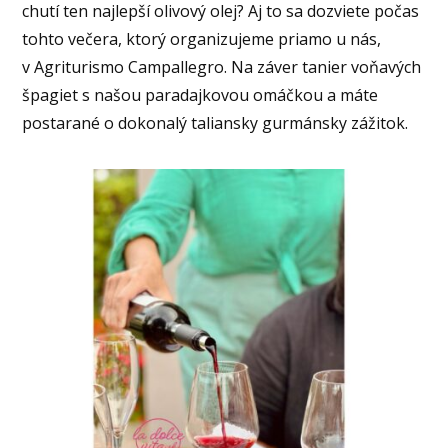
chutí ten najlepší olivový olej? Aj to sa dozviete počas
tohto večera, ktorý organizujeme priamo u nás,
v Agriturismo Campallegro. Na záver tanier voňavých
špagiet s našou paradajkovou omáčkou a máte
postarané o dokonalý taliansky gurmánsky zážitok.