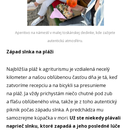
Aperitivo na námestí v malej toskánskej dedinke, kde zažijete
autentickú atmosféru.
Západ slnka na pláži
Najbližšia pláž k agriturismu je vzdialená necelý
kilometer a našou obľúbenou časťou dňa je tá, keď
zatvoríme recepciu a na bicykli sa presunieme
na pláž. Ja vždy prichystám niečo chutné pod zub
a fľašu obľúbeného vína, takže je z toho autentický
piknik počas západu slnka. A predchádza mu
samozrejme kúpačka v mori.
Už ste niekedy plávali
naprieč slnku, ktoré zapadá a jeho posledné lúče