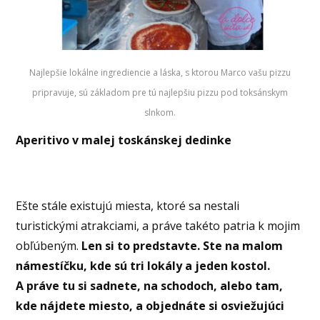
Najlepšie lokálne ingrediencie a láska, s ktorou Marco vašu pizzu
pripravuje, sú základom pre tú najlepšiu pizzu pod toksánskym
slnkom.
Aperitivo v malej toskánskej dedinke
Ešte stále existujú miesta, ktoré sa nestali
turistickými atrakciami, a práve takéto patria k mojim
obľúbeným.
Len si to predstavte. Ste na malom
námestíčku, kde sú tri lokály a jeden kostol.
A práve tu si sadnete, na schodoch, alebo tam,
kde nájdete miesto, a objednáte si osviežujúci