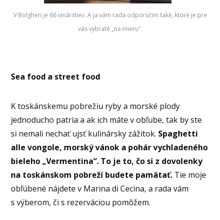
V Bolgheri je 66 vinárstiev. A ja vám rada odporúčim také, ktoré je pre
vás vybraté „na mieru“.
Sea food a street food
K toskánskemu pobrežiu ryby a morské plody
jednoducho patria a ak ich máte v obľube, tak by ste
si nemali nechať ujsť kulinársky zážitok.
Spaghetti
alle vongole, morský vánok a pohár vychladeného
bieleho „Vermentina“. To je to, čo si z dovolenky
na toskánskom pobreží budete pamätať.
Tie moje
obľúbené nájdete v Marina di Cecina, a rada vám
s výberom, či s rezerváciou pomôžem.