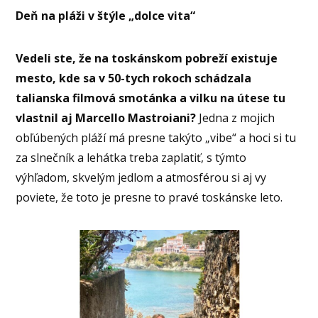
Deň na pláži v štýle „dolce vita“
Vedeli ste, že na toskánskom pobreží existuje
mesto, kde sa v 50-tych rokoch schádzala
talianska filmová smotánka a vilku na útese tu
vlastnil aj Marcello Mastroiani?
Jedna z mojich
obľúbených pláží má presne takýto „vibe“ a hoci si tu
za slnečník a lehátka treba zaplatiť, s týmto
výhľadom, skvelým jedlom a atmosférou si aj vy
poviete, že toto je presne to pravé toskánske leto.