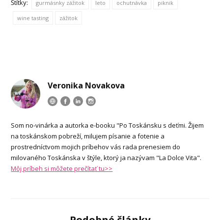
Štítky:
gurmásnky zážitok
leto
ochutnávka
piknik
wine tasting
zážitok
Veronika Novakova
Som no-vinárka a autorka e-booku "Po Toskánsku s deťmi. Žijem
na toskánskom pobreží, milujem písanie a fotenie a
prostredníctvom mojich príbehov vás rada prenesiem do
milovaného Toskánska v štýle, ktorý ja nazývam "La Dolce Vita".
Môj príbeh si môžete prečítať tu>>
Podobné články