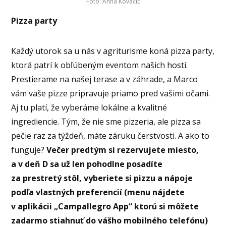
Foto: Anna Kovačič
Pizza party
Každý utorok sa u nás v agriturisme koná pizza party,
ktorá patrí k obľúbeným eventom našich hostí.
Prestierame na našej terase a v záhrade, a Marco
vám vaše pizze pripravuje priamo pred vašimi očami.
Aj tu platí, že vyberáme lokálne a kvalitné
ingrediencie. Tým, že nie sme pizzeria, ale pizza sa
pečie raz za týždeň, máte záruku čerstvosti. A ako to
funguje?
Večer predtým si rezervujete miesto,
a v deň D sa už len pohodlne posadíte
za prestretý stôl, vyberiete si pizzu a nápoje
podľa vlastných preferencií (menu nájdete
v aplikácii „Campallegro App“ ktorú si môžete
zadarmo stiahnuť do vášho mobilného telefónu)