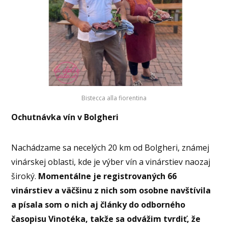
Bistecca alla fiorentina
Ochutnávka vín v Bolgheri
Nachádzame sa necelých 20 km od Bolgheri, známej
vinárskej oblasti, kde je výber vín a vinárstiev naozaj
široký.
Momentálne je registrovaných 66
vinárstiev a väčšinu z nich som osobne navštívila
a písala som o nich aj články do odborného
časopisu Vinotéka, takže sa odvážim tvrdiť, že