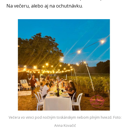
Na večeru, alebo aj na ochutnávku.
Večera vo vinici pod nočným toskánskym nebom plným hviezd. Foto:
Anna Kovačič