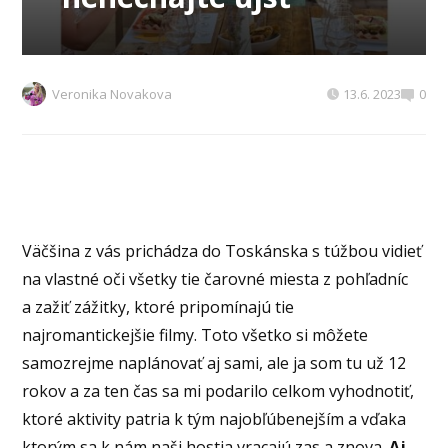
Veronika Novakova
13.6. 2023
0
Väčšina z vás prichádza do Toskánska s túžbou vidieť
na vlastné oči všetky tie čarovné miesta z pohľadníc
a zažiť zážitky, ktoré pripomínajú tie
najromantickejšie filmy. Toto všetko si môžete
samozrejme naplánovať aj sami, ale ja som tu už 12
rokov a za ten čas sa mi podarilo celkom vyhodnotiť,
ktoré aktivity patria k tým najobľúbenejším a vďaka
ktorým sa k nám naši hostia vracajú zas a znova.
Aj