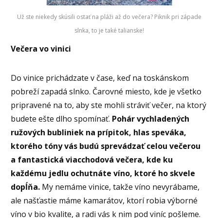
Už ste niekedy skúsili ostať na pláži až do večera? Piknik pri západe
slnka, to je také talianske!
Večera vo vinici
Do vinice prichádzate v čase, keď na toskánskom
pobreží zapadá slnko. Čarovné miesto, kde je všetko
pripravené na to, aby ste mohli stráviť večer, na ktorý
budete ešte dlho spomínať.
Pohár vychladených
ružových bubliniek na prípitok, hlas speváka,
ktorého tóny vás budú sprevádzať celou večerou
a fantastická viacchodová večera, kde ku
každému jedlu ochutnáte víno, ktoré ho skvele
dopĺňa.
My nemáme vinice, takže víno nevyrábame,
ale našťastie máme kamarátov, ktorí robia výborné
víno v bio kvalite, a radi vás k nim pod viníc pošleme.