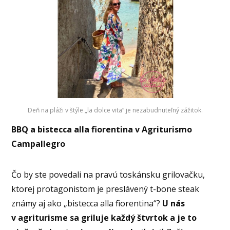
Deň na pláži v štýle „la dolce vita“ je nezabudnuteľný zážitok.
BBQ a bistecca alla fiorentina v Agriturismo
Campallegro
Čo by ste povedali na pravú toskánsku grilovačku,
ktorej protagonistom je preslávený t-bone steak
známy aj ako „bistecca alla fiorentina“?
U nás
v agriturisme sa griluje každý štvrtok a je to