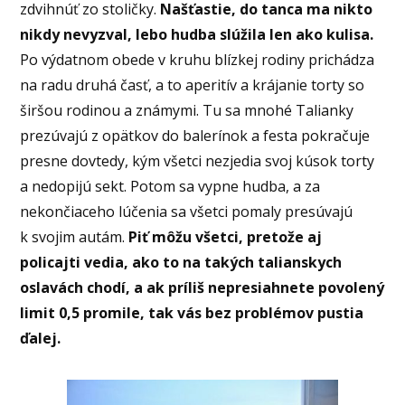
zdvihnúť zo stoličky.
Našťastie, do tanca ma nikto
nikdy nevyzval, lebo hudba slúžila len ako kulisa.
Po výdatnom obede v kruhu blízkej rodiny prichádza
na radu druhá časť, a to aperitív a krájanie torty so
širšou rodinou a známymi. Tu sa mnohé Talianky
prezúvajú z opätkov do balerínok a festa pokračuje
presne dovtedy, kým všetci nezjedia svoj kúsok torty
a nedopijú sekt. Potom sa vypne hudba, a za
nekončiaceho lúčenia sa všetci pomaly presúvajú
k svojim autám.
Piť môžu všetci, pretože aj
policajti vedia, ako to na takých talianskych
oslavách chodí, a ak príliš nepresiahnete povolený
limit 0,5 promile, tak vás bez problémov pustia
ďalej.