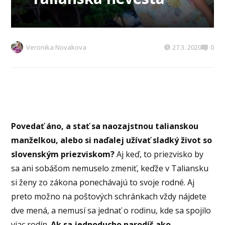
Veronika Novakova
27.3. 2020
0
Povedať áno, a stať sa naozajstnou talianskou
manželkou, alebo si naďalej užívať sladký život so
slovenským priezviskom?
Aj keď, to priezvisko by
sa ani sobášom nemuselo zmeniť, keďže v Taliansku
si ženy zo zákona ponechávajú to svoje rodné. Aj
preto možno na poštových schránkach vždy nájdete
dve mená, a nemusí sa jednať o rodinu, kde sa spojilo
viac rodín.
Ak sa jednoducho narodíš ako