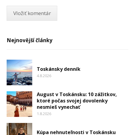
Nejnovější články
Toskánsky denník
4.8.2026
August v Toskánsku: 10 zážitkov,
ktoré počas svojej dovolenky
nesmieš vynechať
1.8.2026
Kúpa nehnuteľnosti v Toskánsku