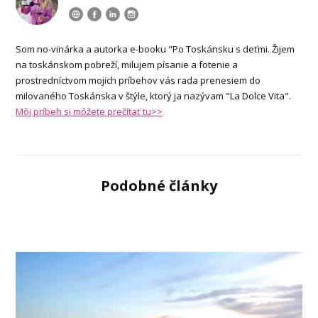
Som no-vinárka a autorka e-booku "Po Toskánsku s deťmi. Žijem
na toskánskom pobreží, milujem písanie a fotenie a
prostredníctvom mojich príbehov vás rada prenesiem do
milovaného Toskánska v štýle, ktorý ja nazývam "La Dolce Vita".
Môj príbeh si môžete prečítať tu>>
Podobné články