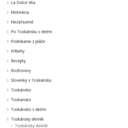
La Dolce Vita
Motivácia
Nezařazené
Po Toskánsku s deťmi
Podnikanie z pláže
Príbehy
Recepty
Rozhovory
Slovenky v Toskánsku
Toskánsko
Toskansko
Toskánsko s deťmi
Toskánsky denník
Toskánsky denník