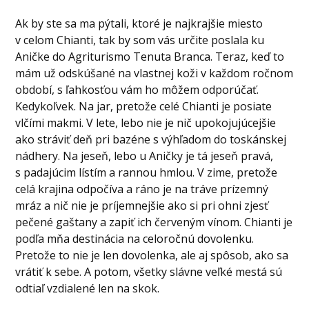
Ak by ste sa ma pýtali, ktoré je najkrajšie miesto
v celom Chianti, tak by som vás určite poslala ku
Aničke do Agriturismo Tenuta Branca. Teraz, keď to
mám už odskúšané na vlastnej koži v každom ročnom
období, s ľahkosťou vám ho môžem odporúčať.
Kedykoľvek. Na jar, pretože celé Chianti je posiate
vlčími makmi. V lete, lebo nie je nič upokojujúcejšie
ako stráviť deň pri bazéne s výhľadom do toskánskej
nádhery. Na jeseň, lebo u Aničky je tá jeseň pravá,
s padajúcim lístím a rannou hmlou. V zime, pretože
celá krajina odpočíva a ráno je na tráve prízemný
mráz a nič nie je príjemnejšie ako si pri ohni zjesť
pečené gaštany a zapiť ich červeným vínom. Chianti je
podľa mňa destinácia na celoročnú dovolenku.
Pretože to nie je len dovolenka, ale aj spôsob, ako sa
vrátiť k sebe. A potom, všetky slávne veľké mestá sú
odtiaľ vzdialené len na skok.