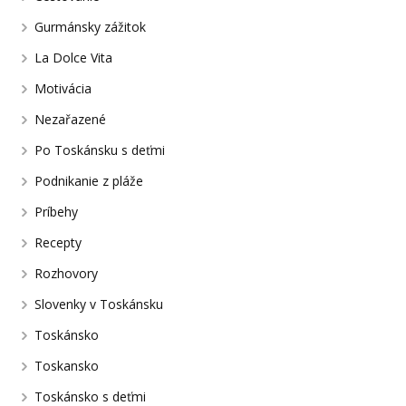
Gurmánsky zážitok
La Dolce Vita
Motivácia
Nezařazené
Po Toskánsku s deťmi
Podnikanie z pláže
Príbehy
Recepty
Rozhovory
Slovenky v Toskánsku
Toskánsko
Toskansko
Toskánsko s deťmi