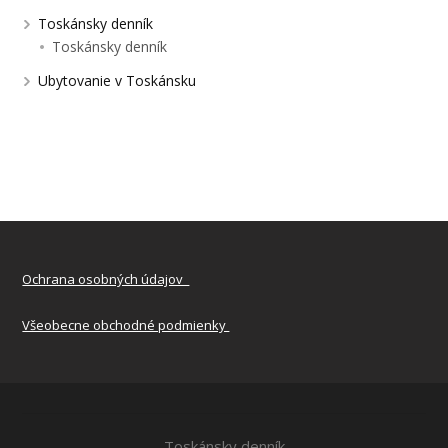
Toskánsky denník
Toskánsky denník
Ubytovanie v Toskánsku
Ochrana osobných údajov
Všeobecne obchodné podmienky
Toskánsky denník