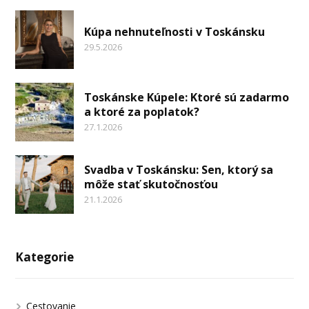
Kúpa nehnuteľnosti v Toskánsku
29.5.2026
Toskánske Kúpele: Ktoré sú zadarmo
a ktoré za poplatok?
27.1.2026
Svadba v Toskánsku: Sen, ktorý sa
môže stať skutočnosťou
21.1.2026
Kategorie
Cestovanie