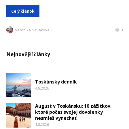
Celý článok
Veronika Novakova
0
Nejnovější články
Toskánsky denník
4.8.2026
August v Toskánsku: 10 zážitkov,
ktoré počas svojej dovolenky
nesmieš vynechať
1.8.2026