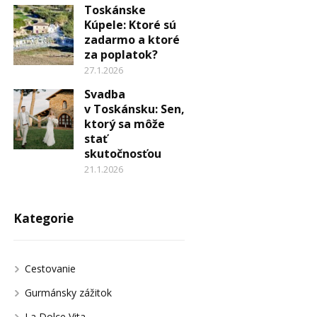
Toskánske
Kúpele: Ktoré sú
zadarmo a ktoré
za poplatok?
27.1.2026
Svadba
v Toskánsku: Sen,
ktorý sa môže
stať
skutočnosťou
21.1.2026
Kategorie
Cestovanie
Gurmánsky zážitok
La Dolce Vita