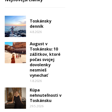
Toskánsky
denník
4.8.2026
August v
Toskánsku: 10
zážitkov, ktoré
počas svojej
dovolenky
nesmieš
vynechať
1.8.2026
Kúpa
nehnuteľnosti v
Toskánsku
29.5.2026