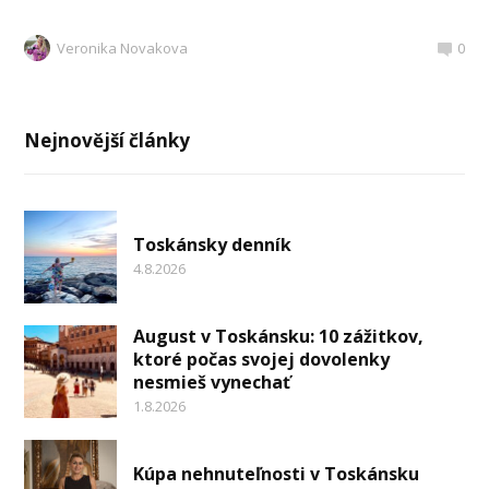
Veronika Novakova
0
Nejnovější články
Toskánsky denník
4.8.2026
August v Toskánsku: 10 zážitkov,
ktoré počas svojej dovolenky
nesmieš vynechať
1.8.2026
Kúpa nehnuteľnosti v Toskánsku