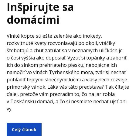
Inšpirujte sa
domácimi
Vlnité kopce sú ešte zelenšie ako inokedy,
rozkvitnuté kvety rozvoniavajú po okolí, vtáčiky
štebotajú a chuť zatúlať sa v neznámych uličkách je
o čosi vyššia ako doposiaľ. Vyzuť si topánky a zaboriť
ich do slnkom prehriateho piesku, nebojácne ich
namočiť vo vlnách Tyrhenského mora, tvár si nechať
pohľadiť teplými slnečnými lúčmi a vlasy nech rozveje
prímorský vánok. Láka vás táto predstava? Tak čítajte
ďalej, pretože vám prezradím to, čo na jar robia
v Toskánsku domáci, a čo si nesmiete nechať ujsť ani
vy.
Celý článok