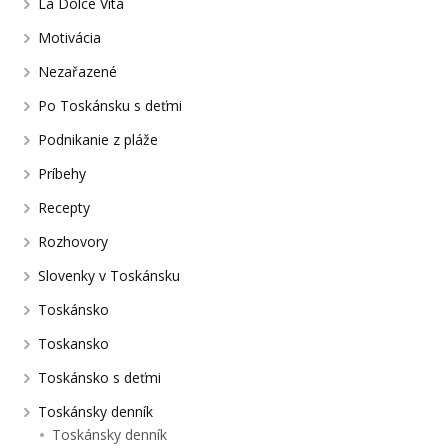
La Dolce Vita
Motivácia
Nezařazené
Po Toskánsku s deťmi
Podnikanie z pláže
Príbehy
Recepty
Rozhovory
Slovenky v Toskánsku
Toskánsko
Toskansko
Toskánsko s deťmi
Toskánsky denník
Toskánsky denník