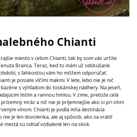
malebného Chianti
krajšie miesto v celom Chianti, tak by som vás určite
 Tenuta Branca. Teraz, keď to mám už odskúšané
 období, s ľahkosťou vám ho môžem odporúčať.
anti je posiate vlčími makmi. V lete, lebo nie je nič
i bazéne s výhľadom do toskánskej nádhery. Na jeseň,
padajúcim lístím a rannou hmlou. V zime, pretože celá
 prízemný mráz a nič nie je príjemnejšie ako si pri ohni
erveným vínom. Chianti je podľa mňa destinácia
nie je len dovolenka, ale aj spôsob, ako sa vrátiť
é mestá sú odtiaľ vzdialené len na skok.