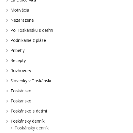
Motivácia
Nezařazené
Po Toskánsku s deťmi
Podnikanie z pláže
Príbehy
Recepty
Rozhovory
Slovenky v Toskánsku
Toskánsko
Toskansko
Toskánsko s deťmi
Toskánsky denník
Toskánsky denník