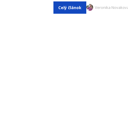
Celý článok
Veronika Novakov