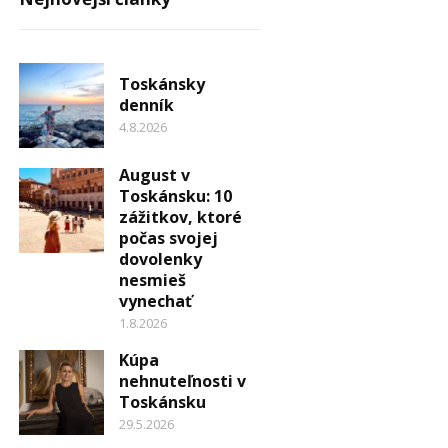
Toskánsky
denník
4.8.2026
August v
Toskánsku: 10
zážitkov, ktoré
počas svojej
dovolenky
nesmieš
vynechať
1.8.2026
Kúpa
nehnuteľnosti v
Toskánsku
29.5.2026