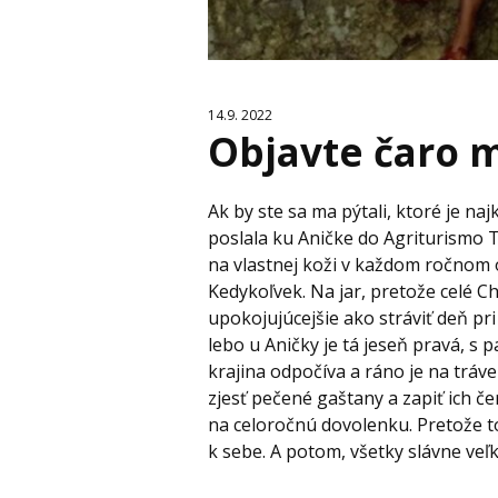
14.9. 2022
Objavte čaro 
Ak by ste sa ma pýtali, ktoré je naj
poslala ku Aničke do Agriturismo
na vlastnej koži v každom ročnom
Kedykoľvek. Na jar, pretože celé Chi
upokojujúcejšie ako stráviť deň pr
lebo u Aničky je tá jeseň pravá, s 
krajina odpočíva a ráno je na tráve
zjesť pečené gaštany a zapiť ich č
na celoročnú dovolenku. Pretože to 
k sebe. A potom, všetky slávne veľk