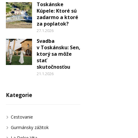
Toskánske
Kúpele: Ktoré sú
zadarmo a ktoré
za poplatok?
27.1.2026
Svadba
v Toskánsku: Sen,
ktorý sa môže
stať
skutočnosťou
21.1.2026
Kategorie
Cestovanie
Gurmánsky zážitok
La Dolce Vita