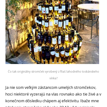
Čo tak originálny stromček vyrobený z fľiaš lahodného toskánskeho
vínka?
Ja nie som veľkým zástancom umelých stromčekov,
hoci niektoré vyzerajú na vlas rovnako ako tie živé a v
konečnom dôsledku chápem aj efektivitu. Ibaže mne