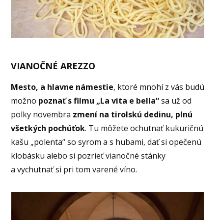
VIANOČNÉ AREZZO
Mesto, a hlavne námestie
, ktoré mnohí z vás budú
možno
poznať s filmu „La vita e bella“
sa už od
polky novembra
zmení na tirolskú dedinu, plnú
všetkých pochúťok
. Tu môžete ochutnať kukuričnú
kašu „polenta“ so syrom a s hubami, dať si opečenú
klobásku alebo si pozrieť vianočné stánky
a vychutnať si pri tom varené víno.