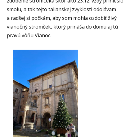
zdobenie stromčeka skôr ako 23.12. vždy prinieslo
smolu, a tak tejto talianskej zvyklosti odolávam
a radšej si počkám, aby som mohla ozdobiť živý
vianočný stromček, ktorý prináša do domu aj tú
pravú vôňu Vianoc.