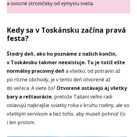
a ovocné stromčeky od výmyslu sveta.
Kedy sa v Toskánsku začína pravá
festa?
Štedrý deň, ako ho poznáme z našich končín,
v Toskánsku takmer neexistuje.
Tu je totiž ešte
normálny pracovný deň
a všetko, od potravín až
po rôzne obchody, je v tento deň otvorené až
do večera. A viete čo?
Otvorené ostávajú aj všetky
bary a reštaurácie
, pretože Taliani veľmi radi
oslavujú najkrajšie sviatky roka v kruhu rodiny, ale so
všetkým servisom a bez toho, aby museli pohnúť čo
i len prstom.