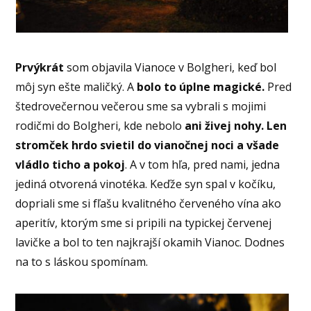
Prvýkrát
som objavila Vianoce v Bolgheri, keď bol
môj syn ešte maličký. A
bolo to úplne magické.
Pred
štedrovečernou večerou sme sa vybrali s mojimi
rodičmi do Bolgheri, kde nebolo
ani živej nohy. Len
stromček hrdo svietil do vianočnej noci a všade
vládlo ticho a pokoj
. A v tom hľa, pred nami, jedna
jediná otvorená vinotéka. Keďže syn spal v kočíku,
dopriali sme si fľašu kvalitného červeného vína ako
aperitív, ktorým sme si pripili na typickej červenej
lavičke a bol to ten najkrajší okamih Vianoc. Dodnes
na to s láskou spomínam.