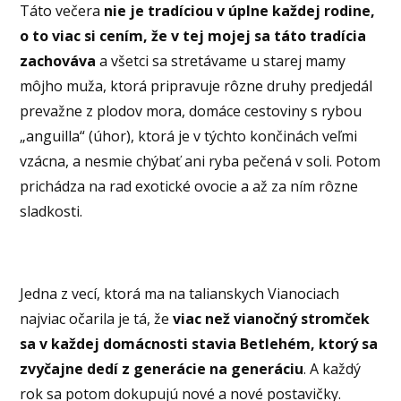
Táto večera
nie je tradíciou v úplne každej rodine,
o to viac si cením, že v tej mojej sa táto tradícia
zachováva
a všetci sa stretávame u starej mamy
môjho muža, ktorá pripravuje rôzne druhy predjedál
prevažne z plodov mora, domáce cestoviny s rybou
„anguilla“ (úhor), ktorá je v týchto končinách veľmi
vzácna, a nesmie chýbať ani ryba pečená v soli. Potom
prichádza na rad exotické ovocie a až za ním rôzne
sladkosti.
Jedna z vecí, ktorá ma na talianskych Vianociach
najviac očarila je tá, že
viac než vianočný stromček
sa v každej domácnosti stavia Betlehém, ktorý sa
zvyčajne dedí z generácie na generáciu
. A každý
rok sa potom dokupujú nové a nové postavičky.