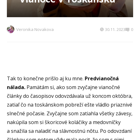
Veronika Novakova
30.11. 2023
0
Tak to konečne prišlo aj ku mne.
Predvianočná
nálada.
Pamätám si, ako som zvyčajne vianočné
články do časopisov odovzdávala už koncom októbra,
zatiaľ čo na toskánskom pobreží ešte vládlo priaznivé
slnečné počasie. Zvyčajne som zatiahla všetky závesy,
nakúpila som si škoricové koláčiky a medovníčky
a snažila sa naladiť na slávnostnú nôtu. Po odovzdaní
článkov som potom vždy mala pocit, že som s nimi