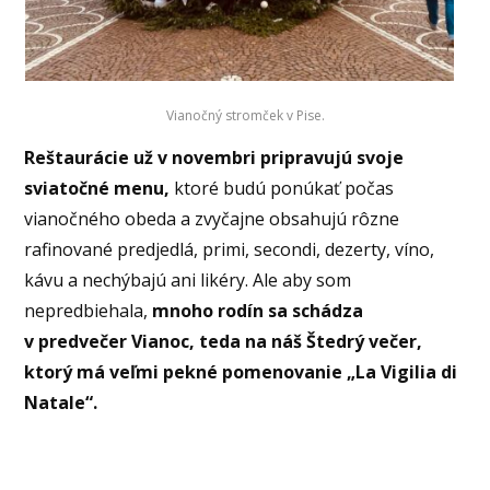
Vianočný stromček v Pise.
Reštaurácie už v novembri pripravujú svoje
sviatočné menu,
ktoré budú ponúkať počas
vianočného obeda a zvyčajne obsahujú rôzne
rafinované predjedlá, primi, secondi, dezerty, víno,
kávu a nechýbajú ani likéry. Ale aby som
nepredbiehala,
mnoho rodín sa schádza
v predvečer Vianoc, teda na náš Štedrý večer,
ktorý má veľmi pekné pomenovanie „La Vigilia di
Natale“.