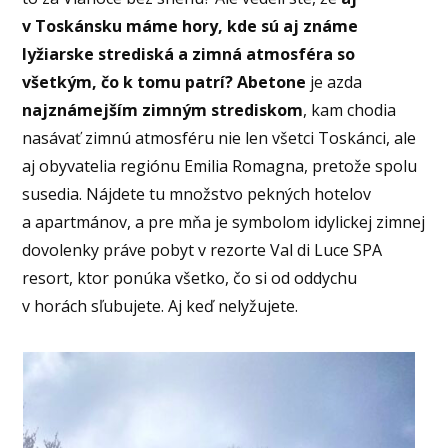
v Toskánsku máme hory, kde sú aj známe
lyžiarske strediská a zimná atmosféra so
všetkým, čo k tomu patrí? Abetone
je azda
najznámejším zimným strediskom
, kam chodia
nasávať zimnú atmosféru nie len všetci Toskánci, ale
aj obyvatelia regiónu Emilia Romagna, pretože spolu
susedia. Nájdete tu množstvo pekných hotelov
a apartmánov, a pre mňa je symbolom idylickej zimnej
dovolenky práve pobyt v rezorte Val di Luce SPA
resort, ktor ponúka všetko, čo si od oddychu
v horách sľubujete. Aj keď nelyžujete.