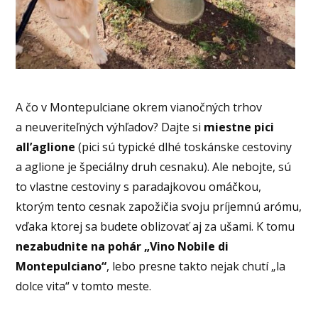
A čo v Montepulciane okrem vianočných trhov
a neuveriteľných výhľadov? Dajte si
miestne pici
all’aglione
(pici sú typické dlhé toskánske cestoviny
a aglione je špeciálny druh cesnaku). Ale nebojte, sú
to vlastne cestoviny s paradajkovou omáčkou,
ktorým tento cesnak zapožičia svoju príjemnú arómu,
vďaka ktorej sa budete oblizovať aj za ušami. K tomu
nezabudnite na pohár „Vino Nobile di
Montepulciano“
, lebo presne takto nejak chutí „la
dolce vita“ v tomto meste.