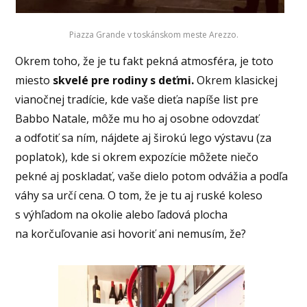
Piazza Grande v toskánskom meste Arezzo.
Okrem toho, že je tu fakt pekná atmosféra, je toto
miesto
skvelé pre rodiny s deťmi.
Okrem klasickej
vianočnej tradície, kde vaše dieťa napíše list pre
Babbo Natale, môže mu ho aj osobne odovzdať
a odfotiť sa ním, nájdete aj širokú lego výstavu (za
poplatok), kde si okrem expozície môžete niečo
pekné aj poskladať, vaše dielo potom odvážia a podľa
váhy sa určí cena. O tom, že je tu aj ruské koleso
s výhľadom na okolie alebo ľadová plocha
na korčuľovanie asi hovoriť ani nemusím, že?