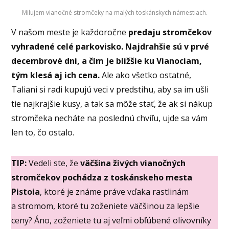
Milujem vianočné stromčeky na malých toskánskych námestiach.
V našom meste je každoročne
predaju stromčekov
vyhradené celé parkovisko. Najdrahšie sú v prvé
decembrové dni, a čím je bližšie ku Vianociam,
tým klesá aj ich cena.
Ale ako všetko ostatné,
Taliani si radi kupujú veci v predstihu, aby sa im ušli
tie najkrajšie kusy, a tak sa môže stať, že ak si nákup
stromčeka necháte na poslednú chvíľu, ujde sa vám
len to, čo ostalo.
TIP:
Vedeli ste, že
väčšina živých vianočných
stromčekov pochádza z toskánskeho mesta
Pistoia
, ktoré je známe práve vďaka rastlinám
a stromom, ktoré tu zoženiete väčšinou za lepšie
ceny? Áno, zoženiete tu aj veľmi obľúbené olivovníky