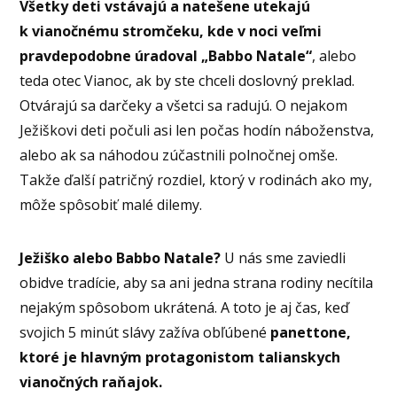
Všetky deti vstávajú a natešene utekajú
k vianočnému stromčeku, kde v noci veľmi
pravdepodobne úradoval „Babbo Natale“
, alebo
teda otec Vianoc, ak by ste chceli doslovný preklad.
Otvárajú sa darčeky a všetci sa radujú. O nejakom
Ježiškovi deti počuli asi len počas hodín náboženstva,
alebo ak sa náhodou zúčastnili polnočnej omše.
Takže ďalší patričný rozdiel, ktorý v rodinách ako my,
môže spôsobiť malé dilemy.
Ježiško alebo Babbo Natale?
U nás sme zaviedli
obidve tradície, aby sa ani jedna strana rodiny necítila
nejakým spôsobom ukrátená. A toto je aj čas, keď
svojich 5 minút slávy zažíva obľúbené
panettone,
ktoré je hlavným protagonistom talianskych
vianočných raňajok.