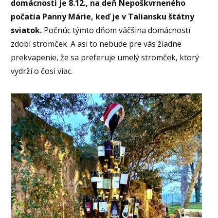
domácnosti je 8.12., na deň Nepoškvrneného
počatia Panny Márie, keď je v Taliansku štátny
sviatok.
Počnúc týmto dňom väčšina domácností
zdobí stromček. A asi to nebude pre vás žiadne
prekvapenie, že sa preferuje umelý stromček, ktorý
vydrží o čosi viac.