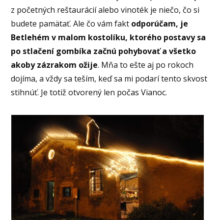
z početných reštaurácií alebo vinoték je niečo, čo si
budete pamätať. Ale čo vám fakt
odporúčam, je
Betlehém v malom kostolíku, ktorého postavy sa
po stlačení gombíka začnú pohybovať a všetko
akoby zázrakom ožije
. Mňa to ešte aj po rokoch
dojíma, a vždy sa teším, keď sa mi podarí tento skvost
stihnúť. Je totiž otvorený len počas Vianoc.