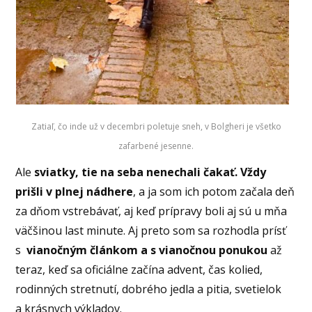
Zatiaľ, čo inde už v decembri poletuje sneh, v Bolgheri je všetko
zafarbené jesenne.
Ale
sviatky, tie na seba nenechali čakať. Vždy
prišli v plnej nádhere
, a ja som ich potom začala deň
za dňom vstrebávať, aj keď prípravy boli aj sú u mňa
väčšinou last minute. Aj preto som sa rozhodla prísť
s
vianočným článkom a s vianočnou ponukou
až
teraz, keď sa oficiálne začína advent, čas kolied,
rodinných stretnutí, dobrého jedla a pitia, svetielok
a krásnych výkladov.