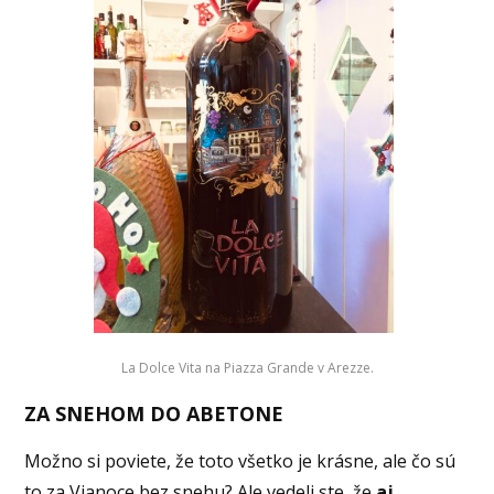
La Dolce Vita na Piazza Grande v Arezze.
ZA SNEHOM DO ABETONE
Možno si poviete, že toto všetko je krásne, ale čo sú
to za Vianoce bez snehu? Ale vedeli ste, že
aj