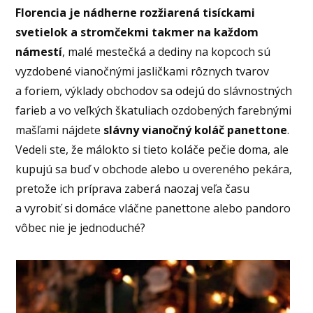
Florencia je nádherne rozžiarená tisíckami
svetielok a stromčekmi takmer na každom
námestí
, malé mestečká a dediny na kopcoch sú
vyzdobené vianočnými jasličkami rôznych tvarov
a foriem, výklady obchodov sa odejú do slávnostných
farieb a vo veľkých škatuliach ozdobených farebnými
mašľami nájdete
slávny vianočný koláč panettone
.
Vedeli ste, že málokto si tieto koláče pečie doma, ale
kupujú sa buď v obchode alebo u overeného pekára,
pretože ich príprava zaberá naozaj veľa času
a vyrobiť si domáce vláčne panettone alebo pandoro
vôbec nie je jednoduché?